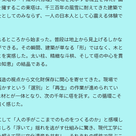
を擁するこの東塔は、千三百年の風雪に耐えてきた建築で
士としてのみならず、一人の日本人として心震える体験で
れるところから始まった。普段は地上から見上げるしかな
ができる。その瞬間、建築が単なる「形」ではなく、木と
とを実感した。太い柱、精緻な斗栱、そして塔の中心を貫
の知恵」の結晶である。
構造の視点から文化財保存に関心を寄せてきた。現場で
活かすという「選別」と「再生」の作業が進められてい
木材とが一体となり、次の千年に塔を託す。この循環こそ
強く感じた。
にして「人の手がここまでのものをつくるのか」と感嘆し
むしろ「浮いて」揺れを逃がす仕組みに驚き、現代工学に
を超えて同じ文化遺産を共有し、それぞれの感性で学ぶこ