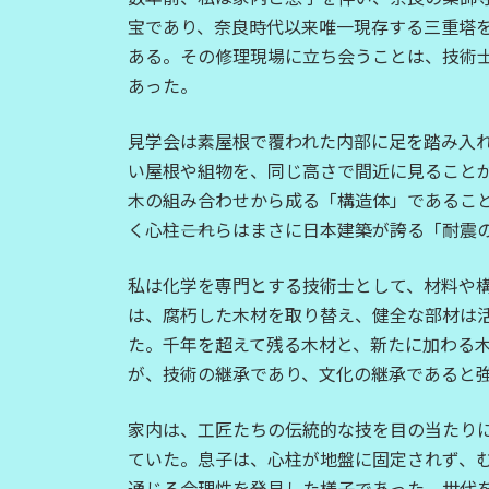
日
宝であり、奈良時代以来唯一現存する三重塔
時
ある。その修理現場に立ち会うことは、技術
:
あった。
見学会は素屋根で覆われた内部に足を踏み入
い屋根や組物を、同じ高さで間近に見ること
木の組み合わせから成る「構造体」であるこ
く心柱――これらはまさに日本建築が誇る「耐震
私は化学を専門とする技術士として、材料や
は、腐朽した木材を取り替え、健全な部材は
た。千年を超えて残る木材と、新たに加わる
が、技術の継承であり、文化の継承であると
家内は、工匠たちの伝統的な技を目の当たり
ていた。息子は、心柱が地盤に固定されず、
通じる合理性を発見した様子であった。世代