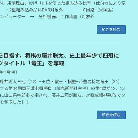
CN、規制理由、ｶﾝﾄﾘｰﾁｬｰﾄを使った組み込み比率（仕向地により変
） ・2重組み込み品はEAR対象外 IC回路（米国製）
ンピューター → 分析機器、工作装置（対象外
続きを読む
を目指す。将棋の藤井聡太、史上最年少で四冠に
グタイトル「竜王」を奪取
1年11月14日
藤井聡太三冠（19）=王位・叡王・棋聖=が豊島将之竜王（31）
する第34期竜王戦七番勝負（読売新聞社主催）の第4局が12、13
に山口県宇部市で指され、藤井三冠が勝ち、対戦成績4勝0敗でタ
を奪取した […]
続きを読む