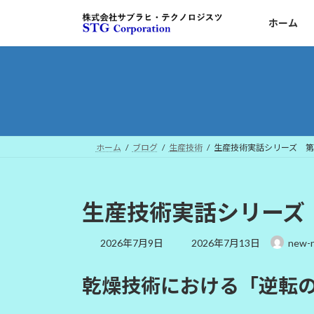
コ
ナ
ホーム
ン
ビ
テ
ゲ
ン
ー
ツ
シ
へ
ョ
ス
ン
キ
に
ッ
移
ホーム
ブログ
生産技術
生産技術実話シリーズ 第
プ
動
生産技術実話シリーズ
最
2026年7月9日
2026年7月13日
new-
終
更
乾燥技術における「逆転
新
日
時