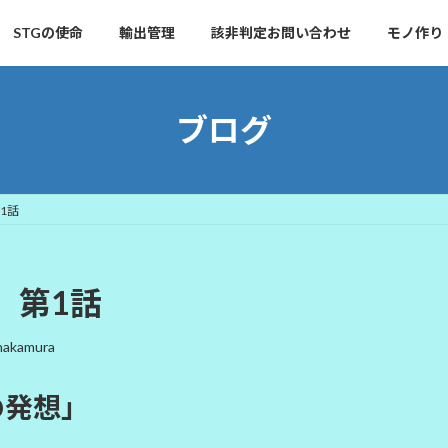
STGの使命
輸出管理
該非判定お問い合わせ
モノ作り
ブログ
1話
 第1話
nakamura
の発想」