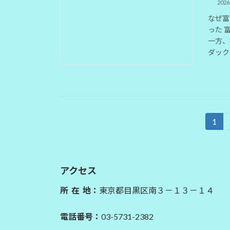
202
なぜ富
った 
一方、
ダック（
投
1
固
定
稿
ペ
の
ー
アクセス
ジ
ペ
所 在 地：
東京都目黒区南３－１３－１４
ー
電話番号：
03-5731-2382
ジ