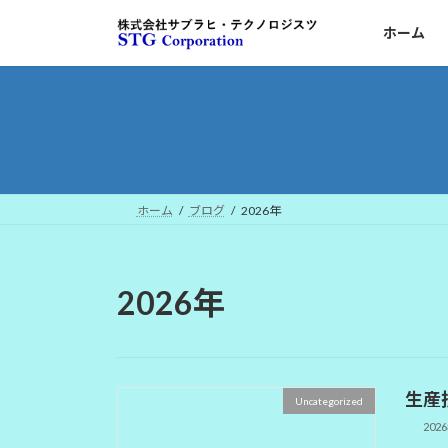
コ
ナ
ホーム
ン
ビ
テ
ゲ
ン
ー
ツ
シ
へ
ョ
ス
ン
キ
に
ッ
移
ホーム
ブログ
2026年
プ
動
2026年
生産
Uncategorized
202