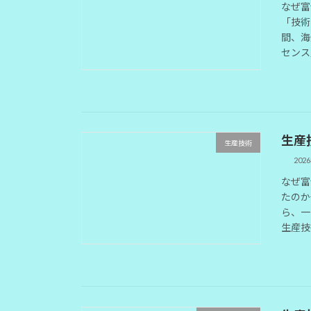
なぜ富
「技術
間、海
センス
生産
生産技術
202
なぜ富
たのか
ら、一
生産技