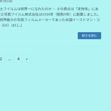
6年7月14日
士フイルムは世界一になれたのか ― その原点は「支持体」にあ
富士写真フイルム株式会社は1934年（昭和9年）に創業しました。
世界最大の写真フィルムメーカーであった米国イーストマン・コ
EK）は1 […]
続きを読む
2
…
4
»
固
固
定
定
ペ
ペ
ー
ー
ジ
ジ