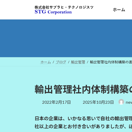
コ
ナ
ホーム
ン
ビ
テ
ゲ
ン
ー
ツ
シ
へ
ョ
ス
ン
キ
に
ッ
移
ホーム
ブログ
輸出管理
輸出管理社内体制構築の
プ
動
輸出管理社内体制構築
最
2022年2月17日
2025年10月23日
ne
終
更
日本の企業は、いかなる思いで自社の輸出管
新
日
社以上の企業とお付き合いがありましたが、
時