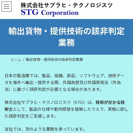
コ
ナ
ン
ビ
テ
ゲ
ン
ー
ツ
シ
輸出貨物・提供技術の該非判定
へ
ョ
ス
ン
業務
キ
に
ッ
移
プ
動
ホーム
輸出貨物・提供技術の該非判定業務
日本の製造業では、製品、設備、部品、ソフトウェア、技術デー
タを海外へ輸出・提供する際、外国為替及び外国貿易法（外為
法）に基づく該非判定が必要となる場合があります。
株式会社サブラヒ・テクノロジスツ（STG）は、
技術が分かる技
術士
として、製品の仕様や動作原理を理解したうえで、実務に即し
た該非判定をご支援します。
当社では、次のような業務を承っています。